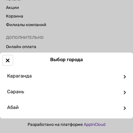
Акции
Корзина
Филиалы компаний
ДОПОЛНИТЕЛЬНО
Онлайн оплата
Доставка на этаж.
×
Выбор города
ПУБЛИЧНЫЙ ДОГОВОР-ОФЕРТА
Контакты
Караганда
КОНТАКТЫ
Сарань
Мобильный
+7 (707) 300-20-30
Абай
+7 (702) 746-25-11
Разработано на платформе
AppInCloud